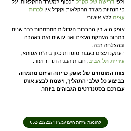
ולפי
דרישה של קק"ל
הכפוף למשרד החקלאות. על
פי הנחיות משרד החקלאות וקק"ל אין
לכרות
עצים
ללא אישור!
אופק היא בין החברות הגדולות המתמחות כבר שנים
בתחום העתקת העצים ואנו עושים זאת באהבה
ובהצלחה רבה.
העתקנו עצים בעבור מוסדות כגון ביה"ח אסותא,
עיריית תל אביב
, חברת הבניה תדהר ועוד.
צוות המומחים של אופק כריתה וגיזום מתמחה
בביצוע כל שלבי התהליך, וישמח לבצע אותו
עבורכם בסטנדרטים הגבוהים ביותר.
להזמנת שירות חייגו עכשיו 052-2222224⁩