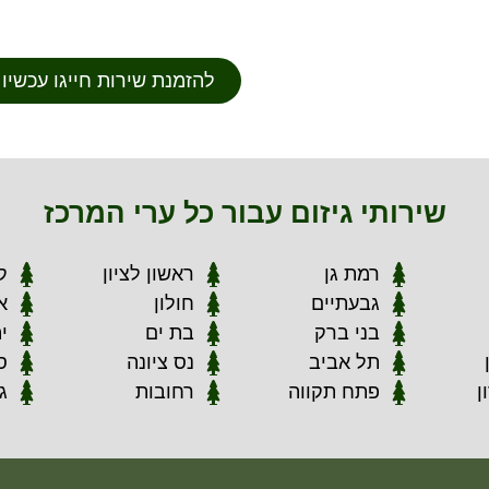
להזמנת שירות חייגו עכשיו 052-2222224⁩
שירותי גיזום עבור כל ערי המרכז
רמת גן
ראשון לציון
ק
גבעתיים
חולון
א
בני ברק
בת ים
י
תל אביב
נס ציונה
ס
ן
פתח תקווה
רחובות
ג