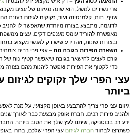
התאמה לסוג העץ
–
רק איש מקצוע ידע להבטיח
גי
פרי נשירים למשל, הוא שונה מגיזום של עצים מקבוצו
שזיף, תות, קלמנטינה ועוד, זקוקים לגיזום בעונת הח
לדוגמה, מתבצע בצורה מיוחדת שתאפשר לו להניב פי
מאפשרת להוריד עומס מענפים דקים. עצים ממשפחות 
ובצורות שונות, וזהו ידע שיש רק לאנשי מקצוע בתחום
השארת הפירות בגובה נוח
–
עצי פרי רבים צומחים 
גורם לעצים להישאר בגובה שיאפשר קטיף נוח של הפי
כדי לקטוף את הפירות ואפשר ליהנות מהם בצורה מר
עצי הפרי שלך זקוקים לגיזום ע
ביותר
גיזום עצי פרי צריך להתבצע באופן מקצועי, על מנת לאפ
ולהניב פירות רבים. חברת אופק מבצעת כבר לאורך שנים 
ידע רב בבוטניקה, שיתנו לעץ שלך את הטוב ביותר. החבר
כשתרצו לבחור
חברה לגיזום
עצי הפרי שלכם, בחרו באופק