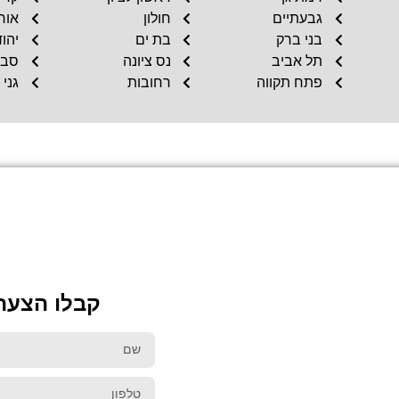
גבעתיים
חולון
אור
בני ברק
בת ים
יהוד
תל אביב
נס ציונה
סביו
פתח תקווה
רחובות
גני 
קבלו הצעה 