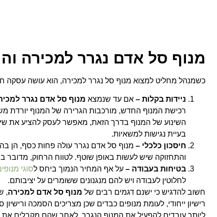
מנוף סל אדם נגרר למכירה והית
כשמנהל מחליט למצוא
מנוף סל נגרר למכירה
, הוא עושה עסקה חכ
ניידות בקלות –
אם עד שנמצא
מנוף סל אדם נגרר למכיר
רכישת המנוף החדש, מורכבות הגרירה של המנוף יורדת משמ
השינוע של המנוף בדרך הזאת, מאפשר לעסק להציע את שירות
בעיית נגישות למשאיות.
חיסכון כלכלי –
מנוף סל אדם נגרר עולה פחות כסף, הן בה
והתחזוקה שיש לעשות באופן שוטף. לטווח הרחוק, מדובר
בטיחות בעבודה –
על אף המחיר הנמוך ביחס ל
סוגי מנופי
לחלוטין לעבודה ויש להם מנגנונים ששומרים על יציבותם.
חשוב להדגיש כי ישנם דגמים רבים של
מנוף סל אדם למכירה
, ש
רישיון ייחודי, לעומת מנופים כבדים שכן מצריכים הסמכה ורישיו
ליותר עובדים להפעיל את המנוף הנגרר, לאחר שהם מקבלים את 