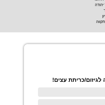
 יהודה
ן
תקווה
לגיזום/כריתת עצים!