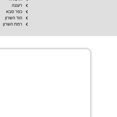
רעננה
כפר סבא
הוד השרון
רמת השרון