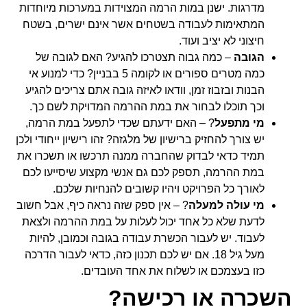
מדרגות. ישנן במות הרמה המצוידות במערכות מיוחדות
המתאימות לעבודה בשטחים אשר אינם ישרים, בשטח
חיצוני לא יציב ועוד.
הגובה
– כמה גבוה תצטרכו להגיע? האם לגובה של
כמה מטרים ספורים או לקומה 5 בבניין? כדי למנוע אי
הבנות ובזבוז זמן, וודאו לאיזה גובה אתם צריכים להגיע
וכך תוכלו לבחור את במת ההרמה המדויקת לשם כך.
מי מתפעל
? – האם ידעתם שכדי לתפעל במת הרמה,
יש צורך להחזיק ברישיון של מלגזה? זהו רישיון ייחודי ולכן
תמיד כדאי לבדוק שהחברה ממנה תרכשו או תשכרו את
במת ההרמה, תספק לכם גם אנשי מקצוע שיסייעו לכם
לאורך כל הפרויקט ויהיו קשובים להנחיות שלכם.
מי עולה למעלה
? – אין ספק שזה נראה כיף, אבל חשוב
לדעת שלא כל אחד יכול לעלות על במת ההרמה ולצאת
לעבוד. יש לעבור הכשרת עבודה בגובה וכמובן, להיות
מעל גיל 18. אם יש לכם תכנון כזה, כדאי לעבור הדרכה
כזו בעצמכם או לשלוח את אחד העובדים.
השכרה או רכישה?