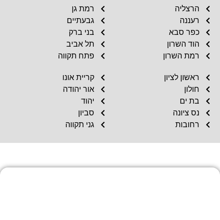
הרצליה
רמת גן
רעננה
גבעתיים
כפר סבא
בני ברק
הוד השרון
תל אביב
רמת השרון
פתח תקווה
ראשון לציון
קריית אונו
חולון
אור יהודה
בת ים
יהוד
נס ציונה
סביון
רחובות
גני תקווה